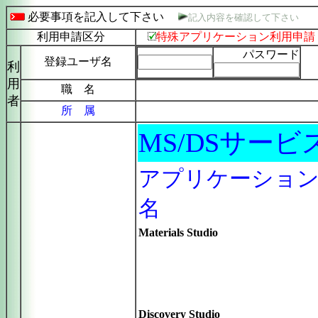
必要事項を記入して下さい
記入内容を確認して下さい
利用申請区分
特殊アプリケーション利用申請
パスワード
登録ユーザ名
利
用
職 名
者
所 属
MS/DSサービ
アプリケーショ
名
Materials Studio
Discovery Studio