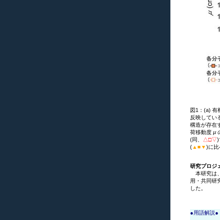
図1：(a)
反映してい
構造が存在
荷移動度
μ
(同、
△□▽
(
▲■▼
)に
研究プロジ
本研究は、J
用・共同研
した。
●用語解説●