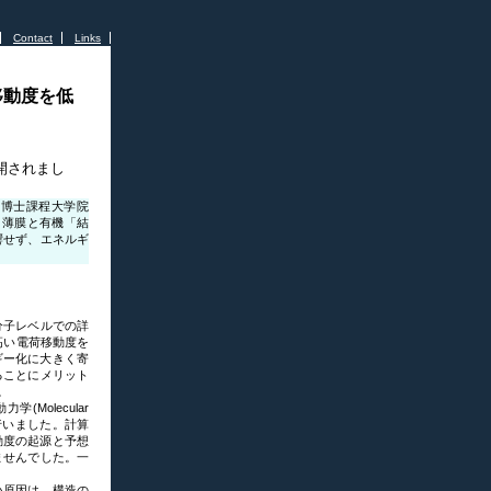
Contact
Links
移動度を低
開されまし
（博士課程大学院
」薄膜と有機「結
響せず、エネルギ
分子レベルでの詳
高い電荷移動度を
ギー化に大きく寄
ることにメリット
。
olecular
行いました。計算
動度の起源と予想
ませんでした。一
い原因は、構造の