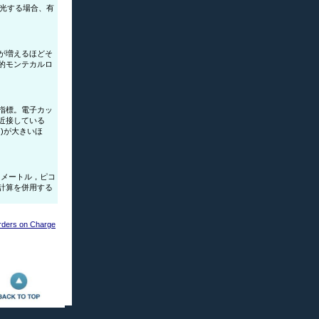
発光する場合、有
が増えるほどそ
的モンテカルロ
指標。電子カッ
近接している
)が大きいほ
ロメートル，ピコ
計算を併用する
orders on Charge