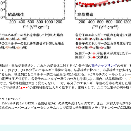
 有機結晶・非晶凝集構造と、これらの凝集体に対する (b) 分子間の
電子カップリング
の分布（
る）、および、(c) 各分子のエネルギー準位の分布。結晶構造に比べて、非晶構造では多様
するため、構造的にもエネルギー的にも乱れ(分布)が生じる。 (d)マルチスケールシミュレ
の電界強度
F
依存性。各分子のエネルギー準位の分布を考慮しない場合、結晶構造(図中、
)では、電荷移動度は大きく変わらない。一方、各分子のエネルギー準位の分布を考慮した
比べて非晶構造(
▲■▼
)の電荷移動度は大きく低下する。電荷として、ここでは電子の例を取
ェクトについて
SPS科研費 17H01231（基盤研究(A)）の助成を受けたものです。また、京都大学化学研
究拠点のスーパーコンピュータシステムおよび京都大学学術情報メディアセンター(ACCMS