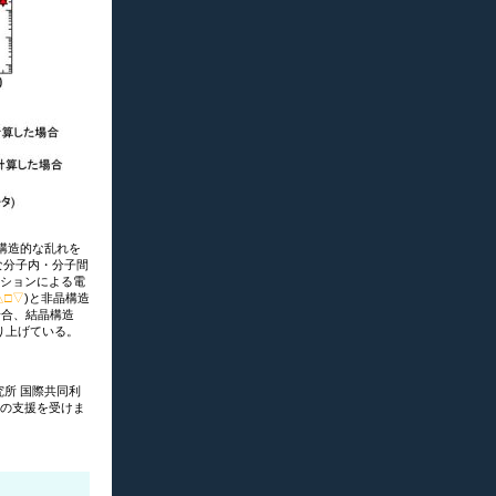
構造的な乱れを
な分子内・分子間
ーションによる電
△□▽
)と非晶構造
場合、結晶構造
り上げている。
究所 国際共同利
)の支援を受けま