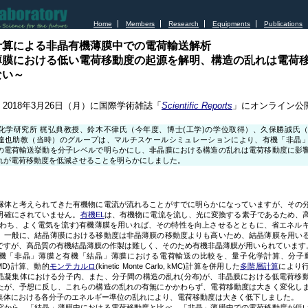
Home
Members
Research
Equipments
Publications
計算による非晶有機薄膜中での電荷輸送解析
薄膜における低い電荷移動度の起源を解明、構造の乱れは電荷
ない～
2018年3月26日（月）に国際学術雑誌「
Scientific Reports
」にオンライン公
学研究所 梶弘典教授、鈴木不律氏（今年度、博士(工学)の学位取得）、久保勝誠氏
達也助教（当時）のグループは、マルチスケールシミュレーションにより、有機「非晶
の電荷輸送挙動を分子レベルで明らかにし、非晶膜における構造の乱れは電荷移動度に影
れが電荷移動度を低減させることを明らかにしました。
体と考えられてきた有機物に電流が流れることがすでに明らかになっていますが、その
明確にされていません。
有機EL
は、有機物に電流を流し、光に変換する素子であるため、
なわち、よく電気を流す)有機薄膜を用いれば、その特性を向上させるとともに、省エネル
。一般に、結晶薄膜における移動度は非晶薄膜の移動度よりも高いため、結晶薄膜を用い
ですが、高品質の有機結晶薄膜の作製は難しく、そのため有機非晶薄膜が用いられています
「非晶」薄膜と有機「結晶」薄膜における電荷輸送の比較を、量子化学計算、分子動力学(M
, MD)計算、動的
モンテカルロ
(kinetic Monte Carlo, kMC)計算を併用した
多階層計算
により
晶凝集体における分子内、また、分子間の構造の乱れ(分布)が、非晶膜における低電荷移
たが、予想に反し、これらの構造の乱れの有無にかかわらず、電荷移動度は大きく変化し
集体における各分子のエネルギー準位の乱れにより、電荷移動度は大きく低下しました。
から、「結晶」薄膜中における電荷移動度と比べ、「非晶」薄膜中での電荷移動度が低