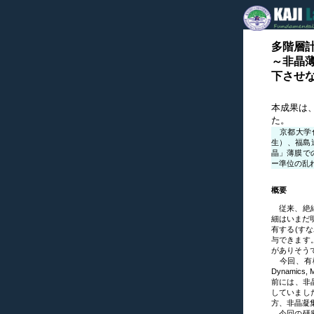
多階層
～非晶
下させ
本成果は、
た。
京都大学化
生）、福島
晶」薄膜で
ー準位の乱
概要
従来、絶縁
細はいまだ
有する(す
与できます
がありそう
今回、有機
Dynamics
前には、非
していまし
方、非晶凝
今回の研究