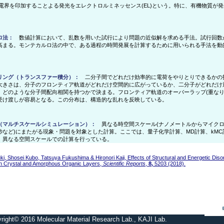
界を印加することよる発光をエレクトロルミネッセンス(EL)という。特に、有機物質が
。
ロ法：
数値計算において、乱数を用いた試行により問題の近似解を求める手法。試行回数
高まる。モンテカルロ法の中で、ある過程の時間発展を計算するために用いられる手法を動
リング（トランスファー積分）：
二分子間でどれだけ効率的に電荷をやりとりできるかの
大きさは、分子のフロンティア軌道がどれだけ空間的に広がっているか、二分子がどれだけ
、どのような分子間配向相関を持つかで決まる。フロンティア軌道のオーバーラップ(重なり
受け渡しが容易となる。この分布は、構造的な乱れを反映している。
（マルチスケールシミュレーション）：
異なる時空間スケール(ナノメートルからマイク
秒など)にまたがる現象・問題を対象とした計算。ここでは、量子化学計算、MD計算、kMC
、異なる空間スケールでの計算を行っている。
ki, Shosei Kubo, Tatsuya Fukushima & Hironori Kaji, Effects of Structural and Energetic Dis
in Crystal and Amorphous Organic Layers,
Scientific Reports
,
8,
5203 (2018).
right© 2016 Molecular Material Research Lab., KAJI Lab.