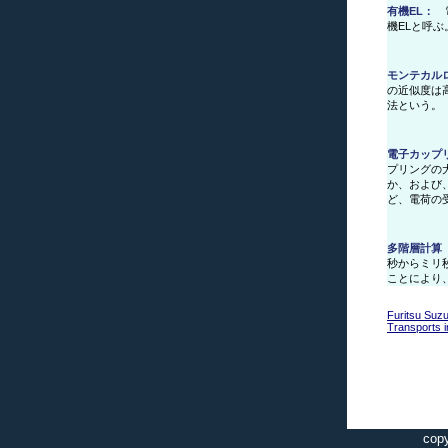
有機EL：
電
機ELと呼ぶ
モンテカル
の近似度は
法という。
電子カップ
プリングの
か、および
ど、電荷の
多階層計算
秒からミリ
ことにより
Furitsu Suzu
Transports 
copy