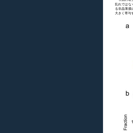
乱れではな
る非晶薄膜
大きく寄与