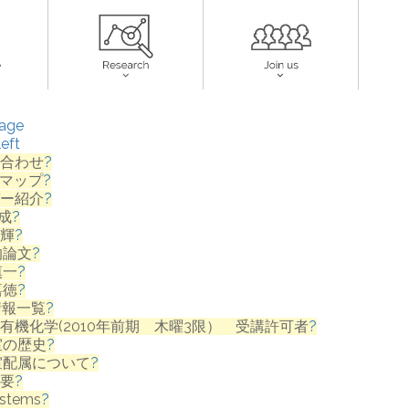
Page
eft
合わせ
?
マップ
?
ー紹介
?
成
?
輝
?
的論文
?
慎一
?
嘉徳
?
情報一覧
?
有機化学(2010年前期 木曜3限） 受講許可者
?
室の歴史
?
室配属について
?
要
?
ystems
?