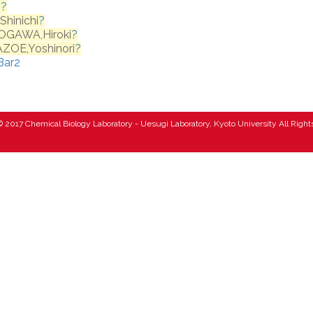
ト
?
Shinichi
?
OGAWA,Hiroki
?
ZOE,Yoshinori
?
Bar2
 2017 Chemical Biology Laboratory - Uesugi Laboratory, Kyoto University All Righ