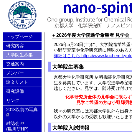
●
2026年度大学院進学希望者 見学会
トップページ
2026年5月23日(土)に、大学院進学
研究内容
小野研究室や化学研究所に興味のある
大学院生募集
詳細はこちら https://www.kuchem.kyoto-u.
交通案内
大学院生募集
メンバー
京都大学化学研究所 材料機能化学研究
論文リスト
生を募集しています。大学院進学希望
越しください。見学は、随時受け付け
研究設備
化学研究所全体の見学会に限らず
リンク
見学ご希望の方は小野輝男
2018以前の写真
我々の研究室には京都大学以外を出身と
以外の大学からの受験も歓迎いたしま
雑誌会
大学院入試情報
(島川研HP)