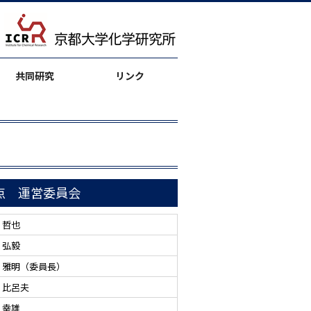
共同研究
リンク
点 運営委員会
 哲也
 弘毅
 雅明（委員長）
 比呂夫
 幸雄