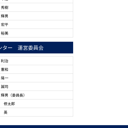
 秀樹
 輝男
 宏平
 裕美
ンター 運営委員会
 利治
 憲和
 陽一
 誠司
 輝男（委員長）
 修太郎
 英