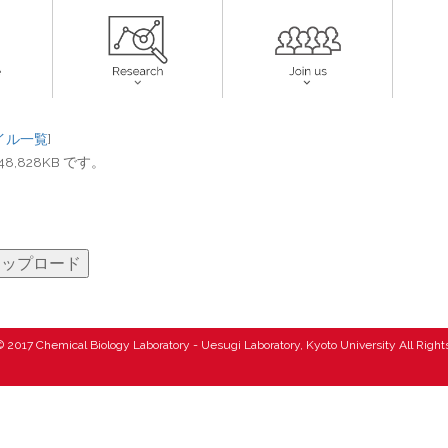
イル一覧
]
828KB です。
 2017 Chemical Biology Laboratory - Uesugi Laboratory, Kyoto University All Righ